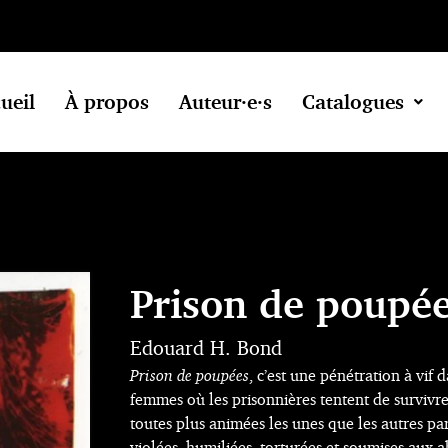
ueil
À propos
Auteur·e·s
Catalogues
Prison de poupé
Edouard H. Bond
Prison de poupées
, c’est une pénétration à vif
femmes où les prisonnières tentent de survivre
toutes plus animées les unes que les autres par
violées, humiliées, torturées et soumises aux 