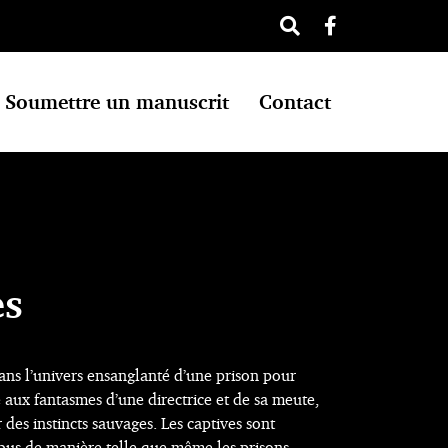
Soumettre un manuscrit
Contact
es
 dans l’univers ensanglanté d’une prison pour
 aux fantasmes d’une directrice et de sa meute,
 des instincts sauvages. Les captives sont
abus de manière telle que même les prisons