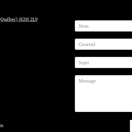
l (Québec) H2H 2L9
om