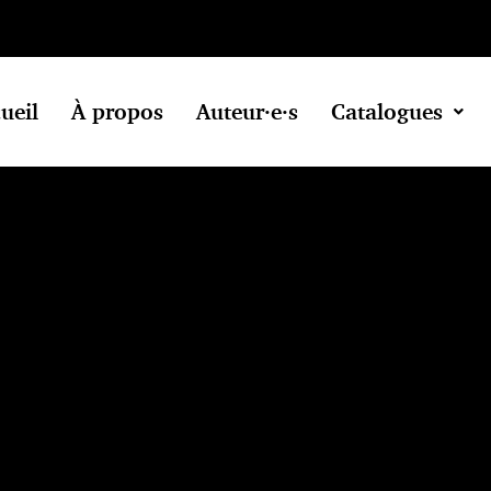
ueil
À propos
Auteur·e·s
Catalogues