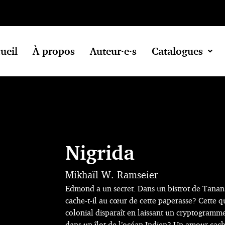
ueil
À propos
Auteur·e·s
Catalogues
Nigrida
Mikhaïl W. Ramseier
Edmond a un secret. Dans un bistrot de Tanan
cache-t-il au cœur de cette paperasse? Cette q
colonial disparaît en laissant un cryptogramme
dans un îlot de l’océan Indien? Un amour cac