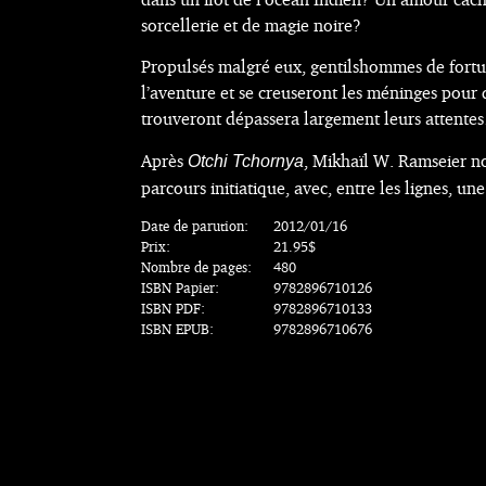
sorcellerie et de magie noire?
Propulsés malgré eux, gentilshommes de fortun
l’aventure et se creuseront les méninges pour d
trouveront dépassera largement leurs attente
Après
, Mikhaïl W. Ramseier no
Otchi Tchornya
parcours initiatique, avec, entre les lignes, une
Date de parution:
2012/01/16
Prix:
21.95$
Nombre de pages:
480
ISBN Papier:
9782896710126
ISBN PDF:
9782896710133
ISBN EPUB:
9782896710676