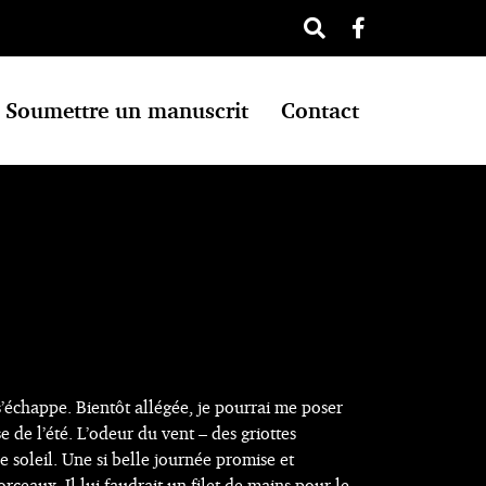
Soumettre un manuscrit
Contact
s’échappe. Bientôt allégée, je pourrai me poser
se de l’été. L’odeur du vent – des griottes
e soleil. Une si belle journée promise et
ceaux. Il lui faudrait un filet de mains pour le