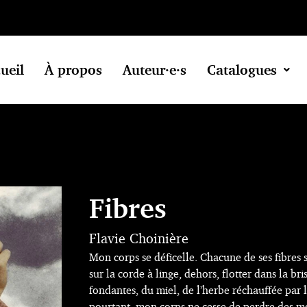
ueil
À propos
Auteur·e·s
Catalogues
Fibres
Flavie Choinière
Mon corps se déficelle. Chacune de ses fibres 
sur la corde à linge, dehors, flotter dans la bri
fondantes, du miel, de l’herbe réchauffée par l
pourtant, mon corps ne cesse de perdre des mor