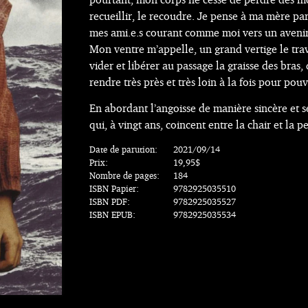
recueillir, le recoudre. Je pense à ma mère par
mes ami.e.s courant comme moi vers un avenir 
Mon ventre m’appelle, un grand vertige le trav
vider et libérer au passage la graisse des bras, 
rendre très près et très loin à la fois pour po
En abordant l’angoisse de manière sincère et s
qui, à vingt ans, coincent entre la chair et la p
Date de parution:
2021/09/14
Prix:
19,95$
Nombre de pages:
184
ISBN Papier:
9782925035510
ISBN PDF:
9782925035527
ISBN EPUB:
9782925035534